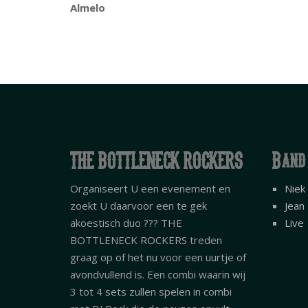
Almelo
THE BOTTLENECK ROCKERS
Band
Organiseert U een evenement en
Niek
zoekt U daarvoor een te gek
Jean
akoestisch duo ??? THE
Live
BOTTLENECK ROCKERS treden
graag op of het nu voor een uurtje of
avondvullend is. Een combi waarin wij
3 tot 4 sets zullen spelen in combi