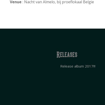
Venue
: Nacht van Almelo, bij proeflokaal Belgie
Releases
Release album 2017!!!