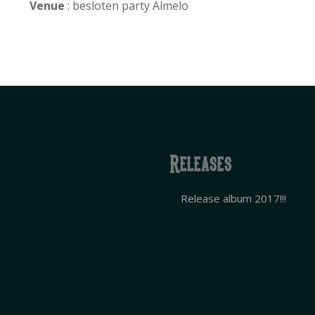
Venue
: besloten party Almelo
Releases
Release album 2017!!!