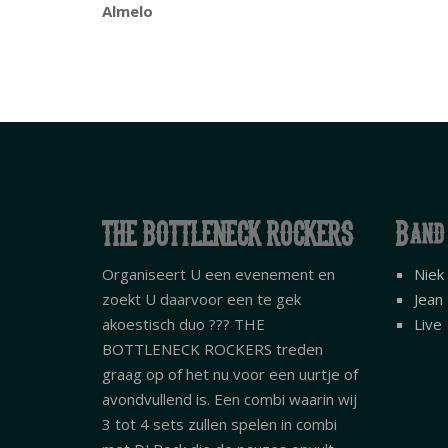
Almelo
THE BOTTLENECK ROCKERS
Band
Organiseert U een evenement en
Niek
zoekt U daarvoor een te gek
Jean
akoestisch duo ??? THE
Live
BOTTLENECK ROCKERS treden
graag op of het nu voor een uurtje of
avondvullend is. Een combi waarin wij
3 tot 4 sets zullen spelen in combi