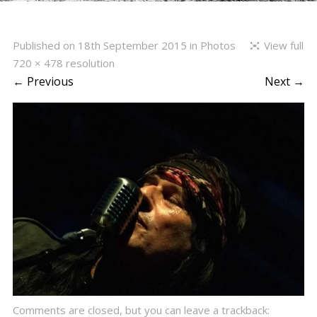
Published on
18th September 2015
in
Photos
View full
720 × 478 resolution
← Previous
Next →
Comments are closed, but you can leave a trackback: