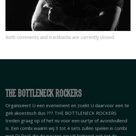
Both comments and trackbacks are currently closed.
THE BOTTLENECK ROCKERS
Organiseert U een evenement en zoekt U daarvoor een te
gek akoestisch duo ??? THE BOTTLENECK ROCKERS
treden graag op of het nu voor een uurtje of avondvullend
is. Een combi waarin wij 3 tot 4 sets zullen spelen in combi
met DJ Rock die de pauzes opvult behoort ook tot de