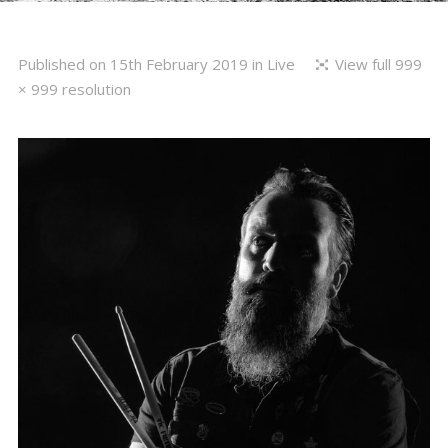
Published on
15th February 2019
in
Live
View full 999
× 999 resolution